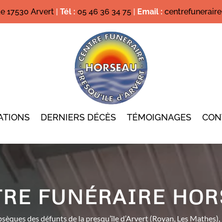
de 17530 Arvert
|
Tél :
05 46 36 34 75
|
Email :
centrefunerai
ATIONS
DERNIERS DÉCÈS
TÉMOIGNAGES
CON
TRE FUNÉRAIRE HOR
ques des défunts de la presqu’île d’Arvert (Royan, Les Mathes), m