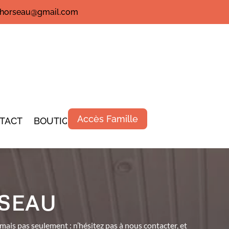
rehorseau@gmail.com
Accès Famille
TACT
BOUTIQUE
SEAU
ais pas seulement : n’hésitez pas à nous contacter, et