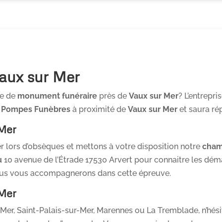
aux sur Mer
te de
monument funéraire
près de
Vaux sur Mer
? L’entrepri
e
Pompes Funèbres
à proximité de
Vaux sur Mer
et saura ré
 Mer
lors d’obsèques et mettons à votre disposition notre
cham
u
10 avenue de l’Étrade 17530 Arvert pour connaitre les dém
ous vous accompagnerons dans cette épreuve.
 Mer
Mer, Saint-Palais-sur-Mer, Marennes ou La Tremblade, n’hés